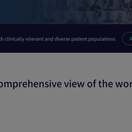
ith clinically relevant and diverse patient populations
comprehensive view of the wo