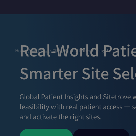
Real-World Pati
Home
/
弊社製品
/
臨床
/
Global Patient Insights
Smarter Site Sel
Global Patient Insights and Sitetrove w
feasibility with real patient access —
and activate the right sites.