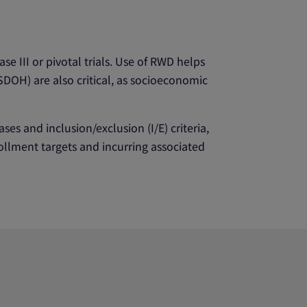
se III or pivotal trials. Use of RWD helps
SDOH) are also critical, as socioeconomic
ses and inclusion/exclusion (I/E) criteria,
rollment targets and incurring associated