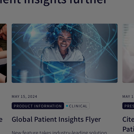
MAY 15, 2024
MAY 1
PRODUCT INFORMATION
CLINICAL
PRE
e
Global Patient Insights Flyer
Cit
Pat
New feature takes industry-leading solution