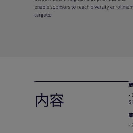
enable sponsors to reach diversity enrollmen
targets.
内容
-
S
-