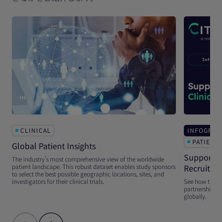
CLINICAL
INFOGRAP
PATIENT
Global Patient Insights
Supporting 
The industry’s most comprehensive view of the worldwide
patient landscape. This robust dataset enables study sponsors
Recruitme
to select the best possible geographic locations, sites, and
investigators for their clinical trials.
See how the Ci
partnership ne
globally.