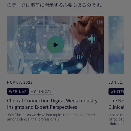
のデータは事前に開示する必要もあるのです。
NOV 07, 2023
JUN 01, 20
WEBINAR
CLINICAL
WHITEPAP
Clinical Connection Digital Week Industry
The Need f
Insights and Expert Perspectives
Clinical T
Join Citeline as we delve into topics that are top of mind
Just as margina
among clinical trial professionals.
participation,
clinical trial d