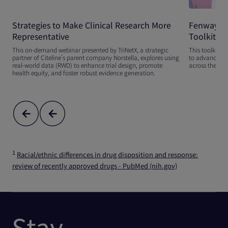
Strategies to Make Clinical Research More
Fenway He
Representative
Toolkit
This on-demand webinar presented by TriNetX, a strategic
This toolkit pr
partner of Citeline's parent company Norstella, explores using
to advance LGB
real-world data (RWD) to enhance trial design, promote
across the wor
health equity, and foster robust evidence generation.
1
Racial/ethnic differences in drug disposition and response:
review of recently approved drugs - PubMed (nih.gov)
Stay