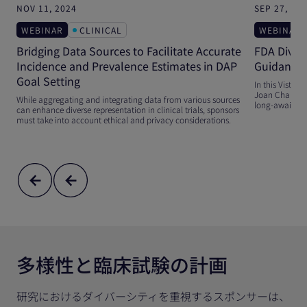
NOV 11, 2024
SEP 27, 20
WEBINAR
CLINICAL
WEBINAR
Bridging Data Sources to Facilitate Accurate
FDA Divers
Incidence and Prevalence Estimates in DAP
Guidance 
Goal Setting
In this Vistate
Joan Chambers
While aggregating and integrating data from various sources
long-awaited u
can enhance diverse representation in clinical trials, sponsors
must take into account ethical and privacy considerations.
多様性と臨床試験の計画
研究におけるダイバーシティを重視するスポンサーは、