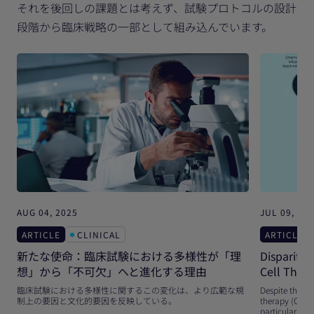
それを後回しの課題とは考えず、試験プロトコルの設計
段階から臨床戦略の一部として組み込んでいます。
AUG 04, 2025
JUL 09, 20
ARTICLE
CLINICAL
ARTICLE
新たな使命：臨床試験における多様性が「理
Disparitie
想」から「不可欠」へと進化する理由
Cell Ther
臨床試験における多様性に関するこの変化は、より広範な規
Despite the po
制上の要因と文化的要因を反映している。
therapy (CAR-T
particularly 