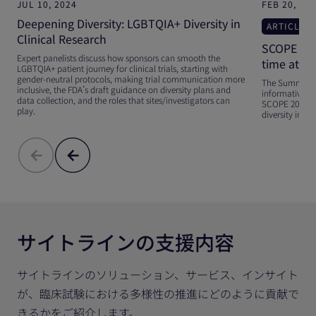
JUL 10, 2024
FEB 20, 20
Deepening Diversity: LGBTQIA+ Diversity in
ARTICLE
Clinical Research
SCOPE 2024
Expert panelists discuss how sponsors can smooth the
time atte
LGBTQIA+ patient journey for clinical trials, starting with
gender-neutral protocols, making trial communication more
The Summit for
inclusive, the FDA’s draft guidance on diversity plans and
informative se
data collection, and the roles that sites/investigators can
SCOPE 2024: th
play.
diversity in cli
サイトラインの支援内容
サイトラインのソリューション、サービス、インサイト
が、臨床試験における多様性の推進にどのように貢献で
きるかをご紹介します。