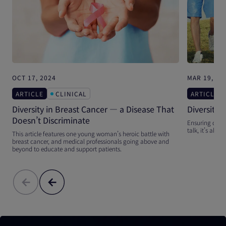
OCT 17, 2024
MAR 19, 20
ARTICLE
CLINICAL
ARTICLE
Diversity in Breast Cancer — a Disease That
Diversity i
Doesn’t Discriminate
Ensuring divers
talk, it’s abou
This article features one young woman’s heroic battle with
breast cancer, and medical professionals going above and
beyond to educate and support patients.